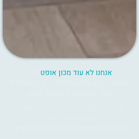
א
נ
ח
נ
ו
ל
א
ע
ו
ד
מ
כ
ו
ן
א
ו
פ
ט
י
ק
ה
.
א
נ
ח
נ
ו
ה
ב
י
ת
ש
ל
כ
ם
ל
ר
א
י
י
ה
ח
ד
ה
ו
ס
ט
י
י
ל
ב
ל
ת
י
מ
ת
פ
ש
ר
ב
ל
ב
ת
ל
א
ב
י
ב
.
כ
א
ן
פ
ו
ג
ש
י
ם
מ
ק
צ
ו
ע
י
ו
ת
ע
י
ל
י
ת
ו
ח
ו
ו
י
י
ת
ש
י
ר
ו
ת
א
ח
ר
ת
ל
ג
מ
ר
י
.
ת
ת
כ
ו
נ
נ
ו
ל
ר
א
ו
ת
ו
ל
ה
י
ר
א
ו
ת
כ
מ
ו
ש
צ
ר
י
ך
.