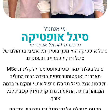
מי אנחנו?
סיגל אופטיקה
גרינבוים 41, תל אביב-יפו
סיגל אופטיקה הוא מכון בוטיק תל-אביבי בניהולם של
סיגל ורוי, זוג בחיים ובעסקים.
סיגל בעלת תואר שני באופטומטריה קלינית MSc
מארה״ב ואופטומטריסטית בכירה בבית החולים
וולפסון. אצל סיגל תקבלו טיפול אישי ומקצועי ברמה
הגבוהה ביותר, התאמות מדויקות ואוזן קשבת לכל
צורך.
החנות מנוהלת על ידי סיגל ובן זוגה רוי, יחד הם